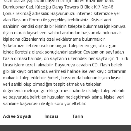
Yazılı olarak yapılacak başvurular için adres Kazımiye Mah.
Dumlupınar Cad. Kılıçoğlu Danış Towers B Blok K:7 No:46
Çorlu/Tekirdağ adresidir. Başvurunuzu internet sitemizde yer
alan Başvuru Formu ile gerçekleştirebilirsiniz. Kişisel veri
sahibinin kendisi dışında bir kişinin talepte bulunması için konuya
ilişkin olarak kişisel veri sahibi tarafından başvuruda bulunacak
kişi adına düzenlenmiş özel vekâletname bulunmalıdır.
Şirketimize iletilen usulüne uygun talepler en geç otuz gün
içinde ücretsiz olarak sonuçlandırılacaktır. Cevabın on sayfadan
fazla olması halinde, on sayfanın üzerindeki her sayfa için 1 Türk
Lirası işlem ücreti alınabilir. Başvuruya cevabın CD, flash bellek
gibi bir kayıt ortamında verilmesi halinde ise veri kayıt ortamının
maliyeti talep edilebilir. Şirket, başvuruda bulunan kişinin kişisel
veri sahibi olup olmadığını tespit etmek ve talepleri
değerlendirmek için gerekli görmesi halinde ek bilgi talep edebilir
ve başvuruda belirtilen hususları netleştirmek adına, kişisel veri
sahibine başvurusu ile ilgili soru yöneltebilir.
Adı ve Soyadı İmzası Tarih